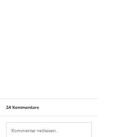
Veränderungen
24 Kommentare
Unsere Homepage hat eine kleines
Makeover bekommen, wie gefällt
Ihnen das neue "Design"?
Kommentar verfassen...