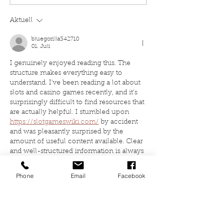
Aktuell
bluegorilla342710
01. Juli
I genuinely enjoyed reading this. The 
structure makes everything easy to 
understand. I've been reading a lot about 
slots and casino games recently, and it's 
surprisingly difficult to find resources that 
are actually helpful. I stumbled upon 
https://slotgameswiki.com/
 by accident 
and was pleasantly surprised by the 
amount of useful content available. Clear 
and well-structured information is always 
more valuable than flashy promises. It 
has the same kind of straightforward 
Phone
Email
Facebook
presentation that keeps people reading. 
Keep up the great work.
Gefällt mir
Antworten