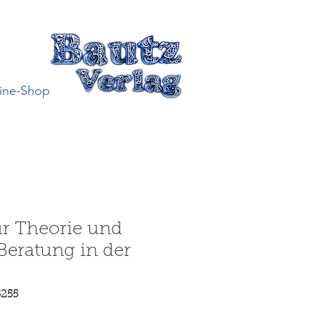
ine-Shop
ur Theorie und
 Beratung in der
5255