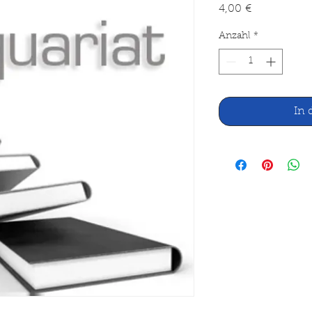
Preis
4,00 €
Anzahl
*
In 