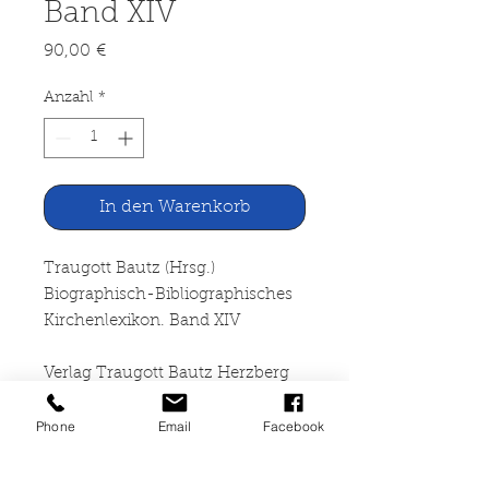
Band XIV
Preis
90,00 €
Anzahl
*
In den Warenkorb
Traugott Bautz (Hrsg.)
Biographisch-Bibliographisches
Kirchenlexikon. Band XIV
Verlag Traugott Bautz Herzberg
1998
Phone
Email
Facebook
40 Seiten + 1600 Spalten,
gebunden, rechte obere des