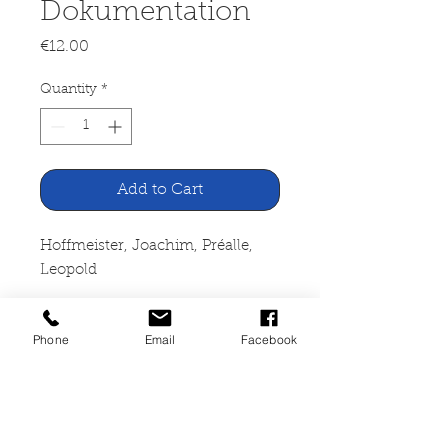
Dokumentation
Price
€12.00
Quantity
*
Add to Cart
Hoffmeister, Joachim, Préalle,
Leopold
Blick nach drüben. Die DDR
Phone
Email
Facebook
heute. Eine
Dokumentation
Kindler Verlag, München 1967
175 Seiten, gebunden,