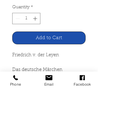
Quantity
*
Add to Cart
Friedrich v. der Leyen
Das deutsche Märchen
Phone
Email
Facebook
Verlag Quelle & Meyer, Leipzig
1917
40 Seiten, broschiert, Zustand
akzeptabel, mit Namenseintrag