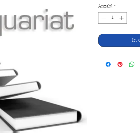
Anzahl
*
In 