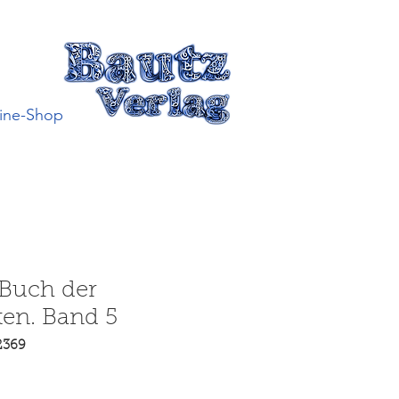
ine-Shop
 Buch der
en. Band 5
2369