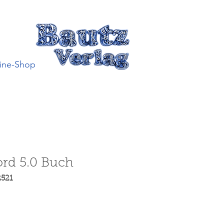
ine-Shop
rd 5.0 Buch
2521