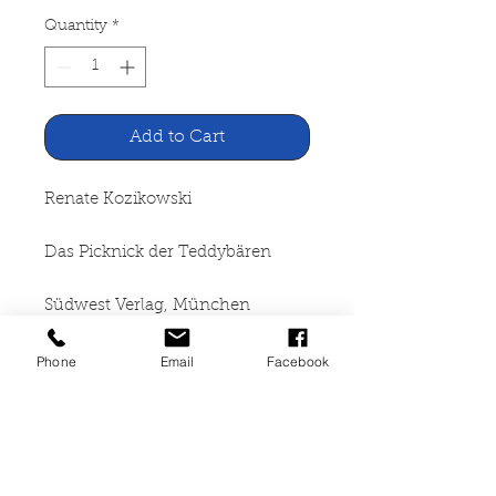
Quantity
*
Add to Cart
Renate Kozikowski
Das Picknick der Teddybären
Südwest Verlag, München
1989
Phone
Email
Facebook
17 Seiten, broschiert, mit sehr
starken Gebrauchsspuren,
Buchrücken eingerissen und mit
Bundstiften etwas auf der 2. Seite
gezeichnet