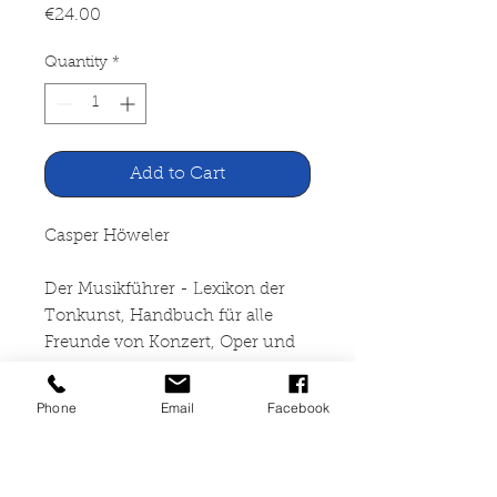
Price
€24.00
Quantity
*
Add to Cart
Casper Höweler
Der Musikführer - Lexikon der
Tonkunst, Handbuch für alle
Freunde von Konzert, Oper und
Rundfunk
Phone
Email
Facebook
Europäischer Buchklub, Stuttgart
1952