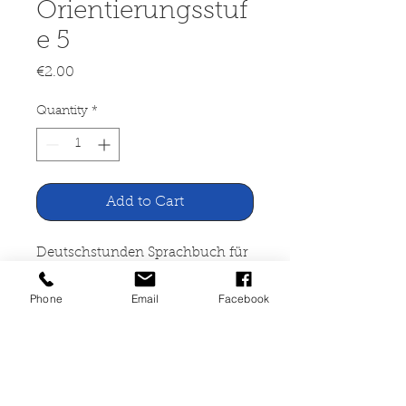
Orientierungsstuf
e 5
Price
€2.00
Quantity
*
Add to Cart
Deutschstunden Sprachbuch für
die Orientierungsstufe 5
Phone
Email
Facebook
Cornelsen-Velhagen Verlag Berlin
1989
Erprobungsfassung, Teilabdruck,
64 Seiten, broschiert, neu