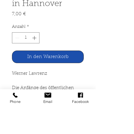
in Hannover
Preis
7,00 €
Anzahl
*
In den Warenkorb
Werner Lawrenz
Die Anfänge des öffentlichen
Büchereiwesens in Hannover
Phone
Email
Facebook
Verlag Traugott Bautz Göttingen,
1978
134 Seiten, broschiert, Einband