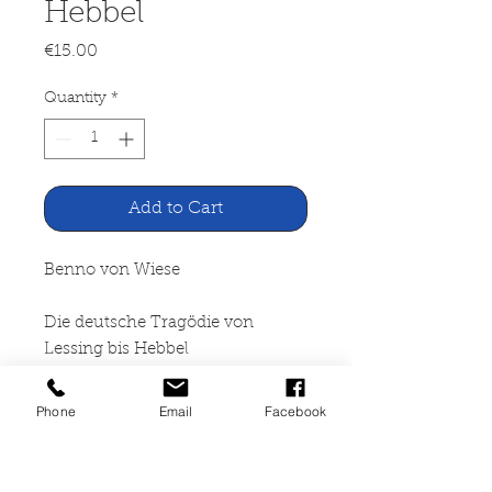
Hebbel
Price
€15.00
Quantity
*
Add to Cart
Benno von Wiese
Die deutsche Tragödie von
Lessing bis Hebbel
Hoffmann und Campe Verlag,
Phone
Email
Facebook
Hamburg 1948
713 Seiten, gebunden mit