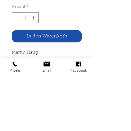
Anzahl
*
In den Warenkorb
Martin Haug
Die einen guten Kampf gekämpft
Phone
Email
Facebook
Calwer Verlag Stuttgart 1953
231 Seiten, gebunden,
Lagerspuren