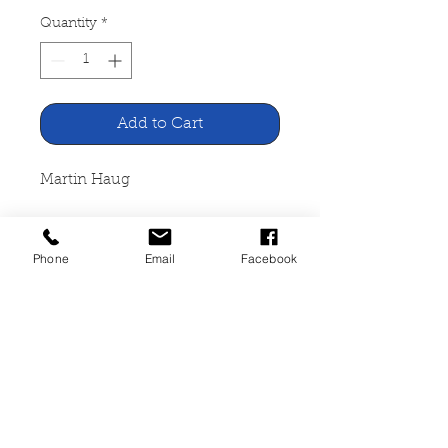
Quantity
*
Add to Cart
Martin Haug
Die einen guten Kampf gekämpft
Phone
Email
Facebook
Calwer Verlag Stuttgart 1953
231 Seiten, gebunden,
Lagerspuren