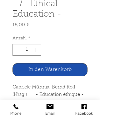
- /- Ethical
Education -
Preis
18,00 €
Anzahl
*
In den Warenkorb
Gabriele Münnix, Bernd Rolf
(Hrsg.) - Education éthique -
/- Ethische Bildung - /- Ethical
Education - Europa Forum
Phone
Email
Facebook
PHILOSOPHIE bulletin 66
Verlag Traugott Bautz
Nordhausen, 2017