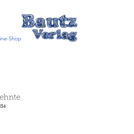
ine-Shop
zehnte
534