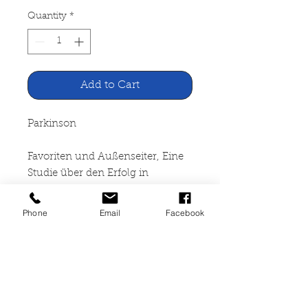
Quantity
*
Add to Cart
Parkinson
Favoriten und Außenseiter, Eine
Studie über den Erfolg in
Wirtschaft und Gesellschaft
Phone
Email
Facebook
Rowohlt Verlag Reinbek bei
Hamburg
136 Seiten, broschiert, Gebrauch-
und Lagerspuren