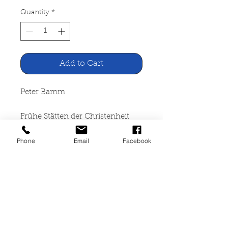
Quantity
*
Add to Cart
Peter Bamm
Frühe Stätten der Christenheit
Phone
Email
Facebook
Knaur Verlag München, 1972
229 Seiten, broschiert,
altersbedingte
Gebrauchsspuren