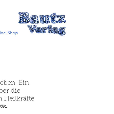
ine-Shop
eben. Ein
er die
 Heilkräfte
8591