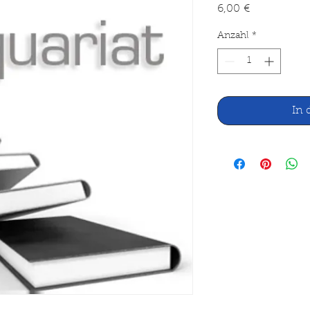
Preis
6,00 €
Anzahl
*
In 