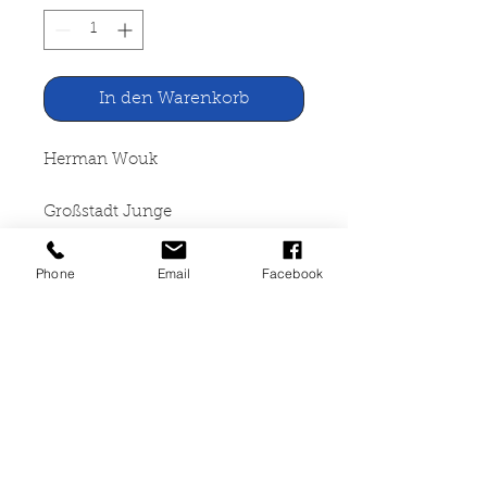
In den Warenkorb
Herman Wouk
Großstadt Junge
Wolfgang Krüger Verlag GmbH,
Phone
Email
Facebook
Frankfurt am Main 1958
417 Seiten, Leinen gebunden, mit
altersbedingten
Gebrauchsspuren, Leihbuch