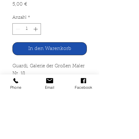
Preis
5,00 €
Anzahl
*
In den Warenkorb
Guardi, Galerie der Großen Maler
Nr. 18
Phone
Email
Facebook
Bastei-Verlag, Bergisch Gladbach
1965
24 Seiten, broschiert, mit Text
und Hochglanzbildern,
Lagerspuren