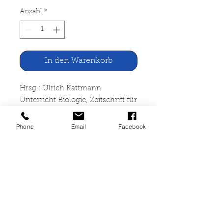
Anzahl
*
In den Warenkorb
Hrsg.: Ulrich Kattmann
Unterricht Biologie, Zeitschrift für
alle Schulstufen, Heft 44, April
1980: Naturvölker
Phone
Email
Facebook
Friedrich Verlag Velber 1980
Zeitschrift, 49 Seiten,
Gebrauchsspuren