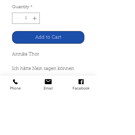
Quantity
*
Add to Cart
Annika Thor
Ich hätte Nein sagen können
Beltz & Gelberg Weinheim -
Phone
Email
Facebook
Basel, 2000
160 Seiten, broschiert, guter
Zustand, ISBN 3-407-78411-
2