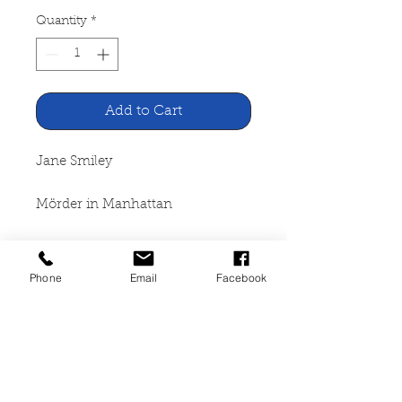
Quantity
*
Add to Cart
Jane Smiley
Mörder in Manhattan
Fischer Taschenbuch Verlag
Frankfurt / M., 2001
Phone
Email
Facebook
324 Seiten, broschiert, Seiten
leicht angegilbt, leichte
Gebrauchsspuren mit
Eselsohren, akzeptabler Zustand