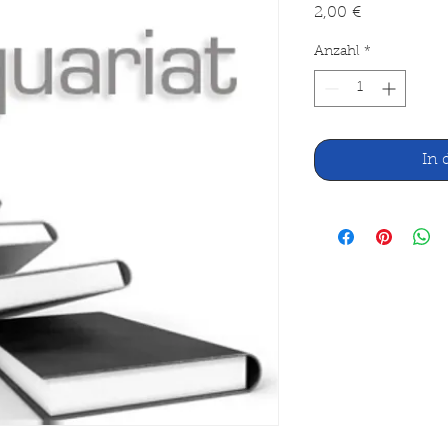
Preis
2,00 €
Anzahl
*
In 