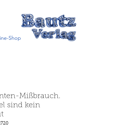
ine-Shop
ten-Mißbrauch.
el sind kein
t
2720