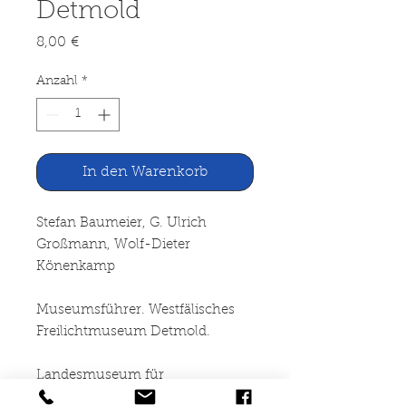
Detmold
Preis
8,00 €
Anzahl
*
In den Warenkorb
Stefan Baumeier, G. Ulrich
Großmann, Wolf-Dieter
Könenkamp
Museumsführer. Westfälisches
Freilichtmuseum Detmold.
Landesmuseum für
Volkskunde