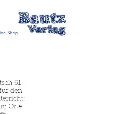
ine-Shop
tsch 61 -
 für den
erricht:
n: Orte