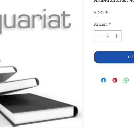
Artikelnummer: 4
Preis
5,00 €
Anzahl
*
In 