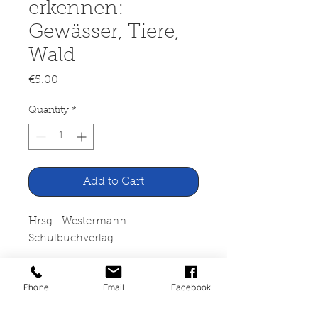
erkennen:
Gewässer, Tiere,
Wald
Price
€5.00
Quantity
*
Add to Cart
Hrsg.: Westermann
Schulbuchverlag
Praxis Grundschule Heft 5, 2001:
Phone
Email
Facebook
Umwelt erkennen: Gewässer,
Tiere, Wald