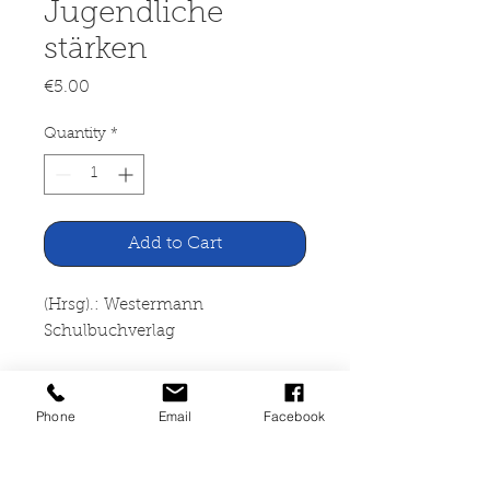
Jugendliche
stärken
Price
€5.00
Quantity
*
Add to Cart
(Hrsg).: Westermann
Schulbuchverlag
Praxis Schule 5-10, Heft 2, 2002:
Kinder und Jugendliche
Phone
Email
Facebook
stärken
Westermann Schulbuchverlag