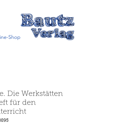
ine-Shop
. Die Werkstätten
eft für den
erricht
0895