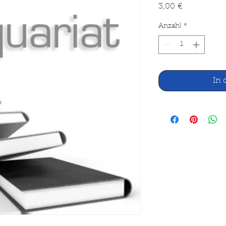
Preis
3,00 €
Anzahl
*
In 