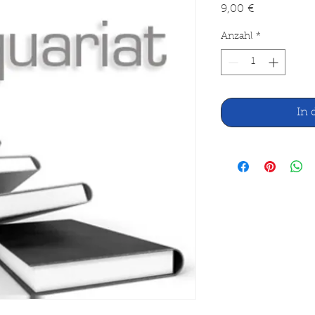
Preis
9,00 €
Anzahl
*
In 