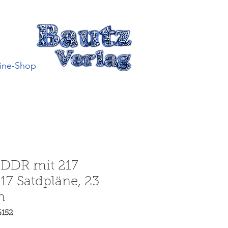
ine-Shop
 DDR mit 217
 17 Satdpläne, 23
n
6152