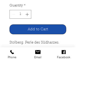
Quantity
*
Add to Cart
Stolberg. Perle des Südharzes.
Modellstadt für
Phone
Email
Facebook
Fremdenverkehrsorte in Sachsen
Anhalt Selbstverlag
Faltblatt