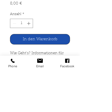
Preis
8,00 €
Anzahl
*
In den Warenkorb
Wie Geht's? Informationen für
junge Leute
Phone
Email
Facebook
Bundesminister für Arbeit und
Sozialordnung
160 Seiten, broschiert,
Lagerspuren