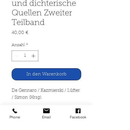
und dichterische
Quellen Zweiter
Teilband
Preis
40,00 €
Anzahl
*
In den Warenkorb
De Gennaro / Kazmierski / Lüfter
/ Simon (Hrsg).
Wirtliche Ökonomie -
Phone
Email
Facebook
Philosophische und dichterische
Quellen Zweiter Teilband