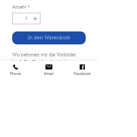
Anzahl
*
In den Warenkorb
Wo nehmen wir die Vorbilder
her?. Ein Taschenbuch der
Bistumspresse
Phone
Email
Facebook
Herder Verlag, Freiburg 1987
126 Seiten, broschiert, leichte
Lagerspuren