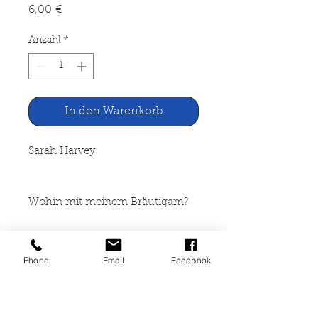
Preis
6,00 €
Anzahl
*
In den Warenkorb
Sarah Harvey
Wohin mit meinem Bräutigam?
Wilhelm Goldmann Verlag,
Phone
Email
Facebook
München 2006