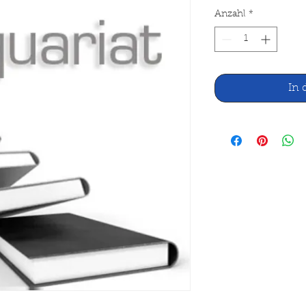
Anzahl
*
In 