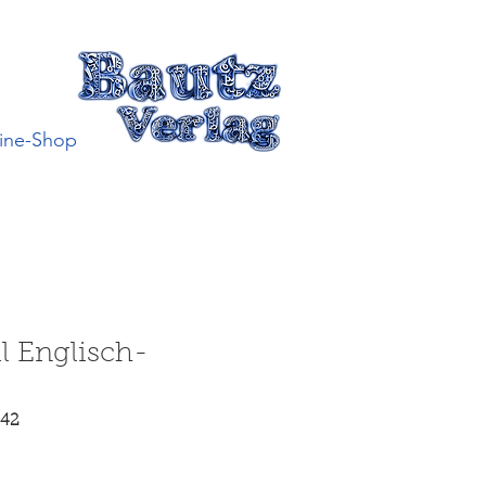
ine-Shop
il Englisch-
842