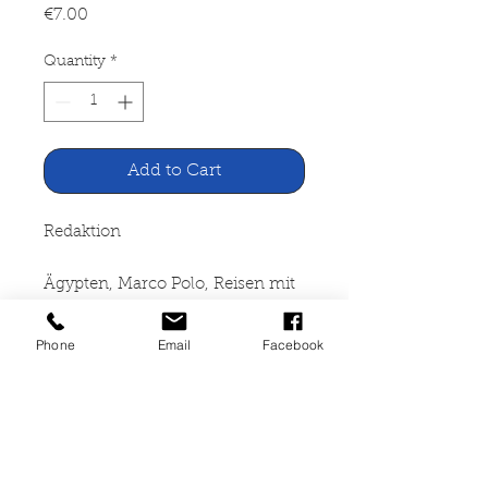
Price
€7.00
Quantity
*
Add to Cart
Redaktion
Ägypten, Marco Polo, Reisen mit
Insider-Tips
Phone
Email
Facebook
Mairs Geographischer Verlag,
Ostfildern 1998
128 Seiten, farbiger Reiseführer,
sehr gut erhalten