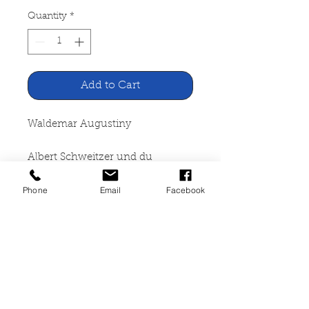
Quantity
*
Add to Cart
Waldemar Augustiny
Albert Schweitzer und du
Phone
Email
Facebook
Bertelsmann Lesering Gütersloh,
1958
288 Seiten, gebunden, Seiten
angegilbt, guter Zustand