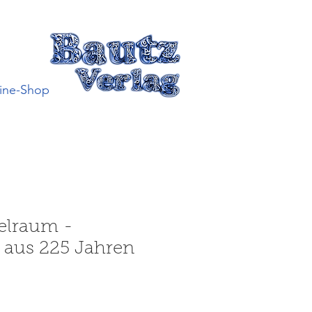
ine-Shop
ielraum -
s aus 225 Jahren