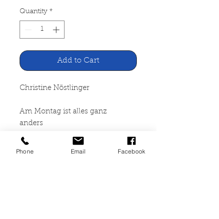
Quantity
*
Add to Cart
Christine Nöstlinger
Am Montag ist alles ganz
anders
Beltz & Gelberg Weinheim -
Phone
Email
Facebook
Basel, 1993
127 Seiten, broschiert,
altersbedingte Lagerspuren, ISBN
3-407-78160-1