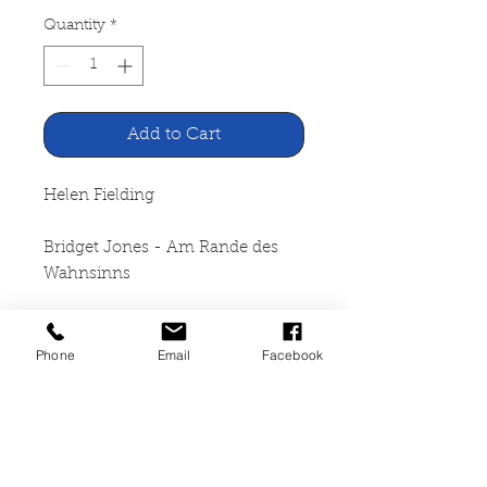
Quantity
*
Add to Cart
Helen Fielding
Bridget Jones - Am Rande des
Wahnsinns
Wilhelm Goldmann Verlag
München, 2000
Phone
Email
Facebook
443 Seiten, broschiert, Seiten und
Stoß leicht angegilbt, leichte
Gebrauchsspuren, sonst guter
Zustand