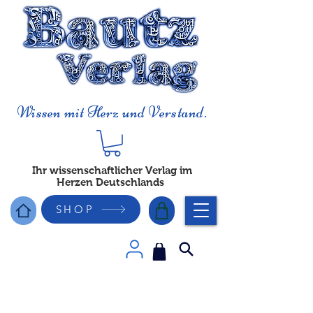
Wissen mit Herz und Verstand.
Ihr wissenschaftlicher Verlag im
Herzen Deutschlands
SHOP