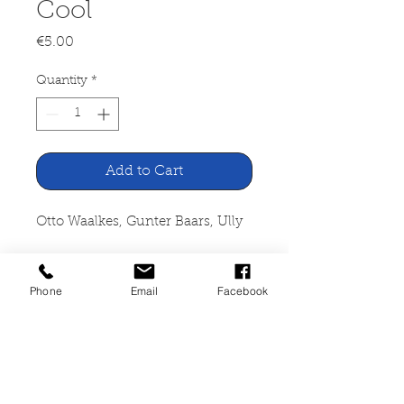
Cool
Price
€5.00
Quantity
*
Add to Cart
Otto Waalkes, Gunter Baars, Ully
Arndt Ottos Ottifanten - Mr. Sexy
und Mr. Cool
Phone
Email
Facebook
Semmel Verlach, Kiel 1993
139 Seiten, broschiert, leichte
Gebrauchsspuren, guter Zustand