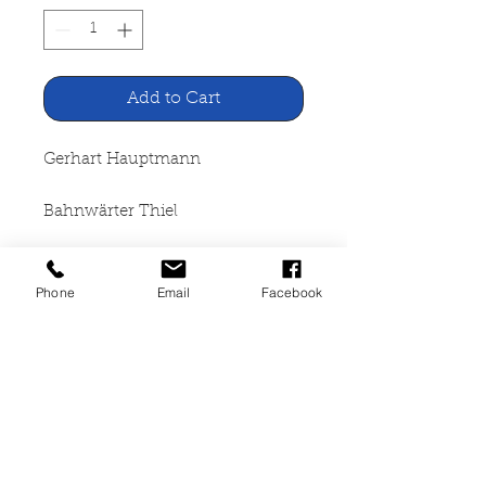
Add to Cart
Gerhart Hauptmann
Bahnwärter Thiel
Novellistische Studie
Phone
Email
Facebook
Reclam Verlag, Stuttgart 1988
58 Seiten, kartoniert, vergilbt,
Lagerspuren