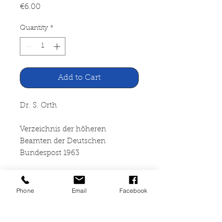
Price
€6.00
Quantity
*
Add to Cart
Dr. S. Orth
Verzeichnis der höheren
Beamten der Deutschen
Bundespost 1963
Verkehrswisschaftliche
Lehrmittelgesellschaft, Frankfurt
Phone
Email
Facebook
am Main