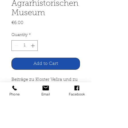
Agrarhistorischen
Museum
Price
€6.00
Quantity
*
Add to Cart
Beiträge zu Kloster Veßra und zu
seinem Agrarhistorischen
Museum
Phone
Email
Facebook
Selbstverlag Erfurt 1982
51 Seiten, geheftet,
Gebrauchsspuren