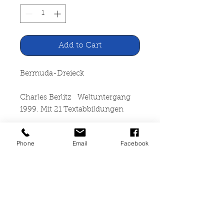
Add to Cart
Bermuda-Dreieck
Charles Berlitz Weltuntergang
1999. Mit 21 Textabbildungen
Lizenzausgabe für die
Phone
Email
Facebook
Bertelsmann Club GmbH
Gütersloh, 1981
263 Seiten, gebunden, gut
erhalten