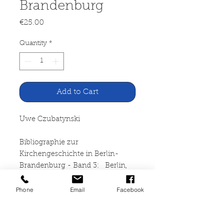
Brandenburg
Price
€25.00
Quantity
*
Add to Cart
Uwe Czubatynski
Bibliographie zur
Kirchengeschichte in Berlin-
Brandenburg - Band 3: Berlin,
Preußen, Niederlausitz, Personen,
Orgeln
Phone
Email
Facebook
Verlag Traugott Bautz