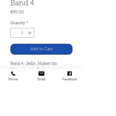
Band 4
Price
€90.00
Quantity
*
Add to Cart
Band 4: Jedin, Hubert bis
Kleinschmidt, Beda
Phone
Email
Facebook
1.600 Spalten. 26,5 x 18,5 cm. Gut
erhaltenes, schönes Exemplar
Verlag Traugott Bautz, Herzberg
1992