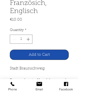
Französich,
Englisch
Price
€10.00
Quantity
*
Add to Cart
Stadt Braunschweig
Braunschweig. Vom Löwen und
Lilien. Deutsch, Französich,
Phone
Email
Facebook
Englisch
Braunschweig 1984